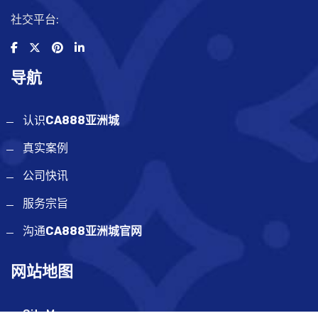
社交平台:
导航
认识
CA888亚洲城
真实案例
公司快讯
服务宗旨
沟通
CA888亚洲城官网
网站地图
SiteMap