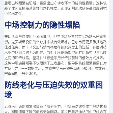
后场出球频繁被切断，暴露出由守转攻环节的结构性脆弱。这种依
赖个体闪光掩盖系统性问题的模式，正逐渐削弱球队在高强度对抗
中的稳定性。
中场控制力的隐性塌陷
安切洛蒂坚持使用4-3-3阵型，但三中场配置的实际功能已严重失
衡。克罗斯退役后的空缺并未被有效填补，巴尔韦德更多承担边路
往返任务，而卡马文加与楚阿梅尼在组织调度上的短板，在面对技
术型中场组合时尤为明显。当对手压缩肋部空间并切断中卫与后腰
之间的短传线路，皇马往往被迫采用长传找前锋的低效方式推进。
这种中场连接断裂不仅限制了进攻层次，更导致防线频繁暴露在对
方反击之下——数据显示，本赛季皇马在领先局面下被射正次数较上
赛季同期上升近30%。
防线老化与压迫失效的双重困
境
尽管米利唐伤愈复出缓解了部分压力，但皇马防线整体年龄结构偏
大、回追速度下降的问题无法回避。阿拉巴与吕迪格的中卫组合在