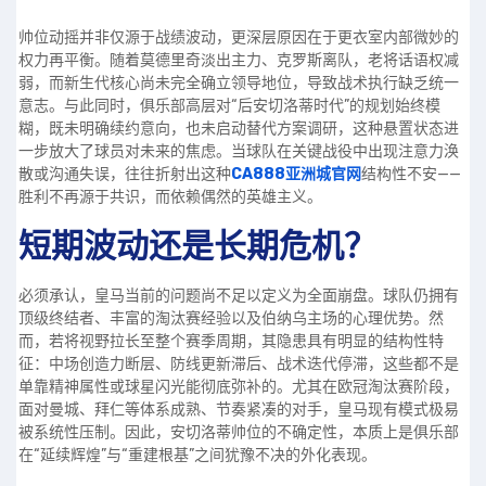
帅位动摇并非仅源于战绩波动，更深层原因在于更衣室内部微妙的
权力再平衡。随着莫德里奇淡出主力、克罗斯离队，老将话语权减
弱，而新生代核心尚未完全确立领导地位，导致战术执行缺乏统一
意志。与此同时，俱乐部高层对“后安切洛蒂时代”的规划始终模
糊，既未明确续约意向，也未启动替代方案调研，这种悬置状态进
一步放大了球员对未来的焦虑。当球队在关键战役中出现注意力涣
散或沟通失误，往往折射出这种
CA888亚洲城官网
结构性不安——
胜利不再源于共识，而依赖偶然的英雄主义。
短期波动还是长期危机？
必须承认，皇马当前的问题尚不足以定义为全面崩盘。球队仍拥有
顶级终结者、丰富的淘汰赛经验以及伯纳乌主场的心理优势。然
而，若将视野拉长至整个赛季周期，其隐患具有明显的结构性特
征：中场创造力断层、防线更新滞后、战术迭代停滞，这些都不是
单靠精神属性或球星闪光能彻底弥补的。尤其在欧冠淘汰赛阶段，
面对曼城、拜仁等体系成熟、节奏紧凑的对手，皇马现有模式极易
被系统性压制。因此，安切洛蒂帅位的不确定性，本质上是俱乐部
在“延续辉煌”与“重建根基”之间犹豫不决的外化表现。