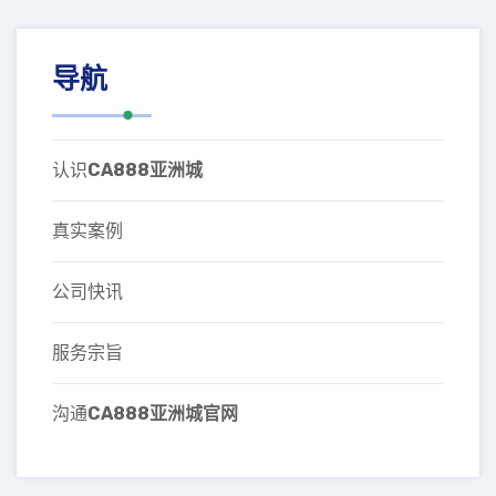
导航
认识
CA888亚洲城
真实案例
公司快讯
服务宗旨
沟通
CA888亚洲城官网