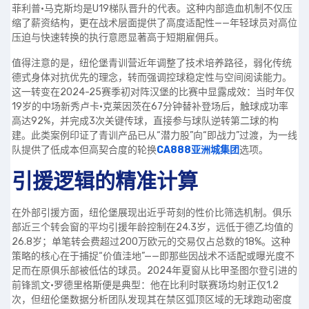
菲利普·马克斯均是U19梯队晋升的代表。这种内部造血机制不仅压
缩了薪资结构，更在战术层面提供了高度适配性——年轻球员对高位
压迫与快速转换的执行意愿显著高于短期雇佣兵。
值得注意的是，纽伦堡青训营近年调整了技术培养路径，弱化传统
德式身体对抗优先的理念，转而强调控球稳定性与空间阅读能力。
这一转变在2024-25赛季初对阵汉堡的比赛中显露成效：当时年仅
19岁的中场新秀卢卡·克莱因茨在67分钟替补登场后，触球成功率
高达92%，并完成3次关键传球，直接参与球队逆转第二球的构
建。此类案例印证了青训产品已从“潜力股”向“即战力”过渡，为一线
队提供了低成本但高契合度的轮换
CA888亚洲城集团
选项。
引援逻辑的精准计算
在外部引援方面，纽伦堡展现出近乎苛刻的性价比筛选机制。俱乐
部近三个转会窗的平均引援年龄控制在24.3岁，远低于德乙均值的
26.8岁；单笔转会费超过200万欧元的交易仅占总数的18%。这种
策略的核心在于捕捉“价值洼地”——即那些因战术不适配或曝光度不
足而在原俱乐部被低估的球员。2024年夏窗从比甲圣图尔登引进的
前锋凯文·罗德里格斯便是典型：他在比利时联赛场均射正仅1.2
次，但纽伦堡数据分析团队发现其在禁区弧顶区域的无球跑动密度