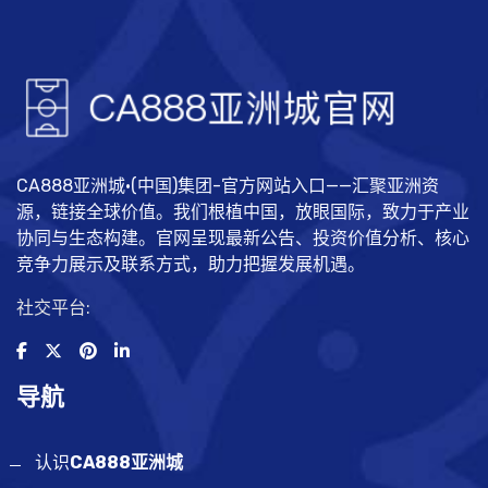
CA888亚洲城·(中国)集团-官方网站入口——汇聚亚洲资
源，链接全球价值。我们根植中国，放眼国际，致力于产业
协同与生态构建。官网呈现最新公告、投资价值分析、核心
竞争力展示及联系方式，助力把握发展机遇。
社交平台:
导航
认识
CA888亚洲城