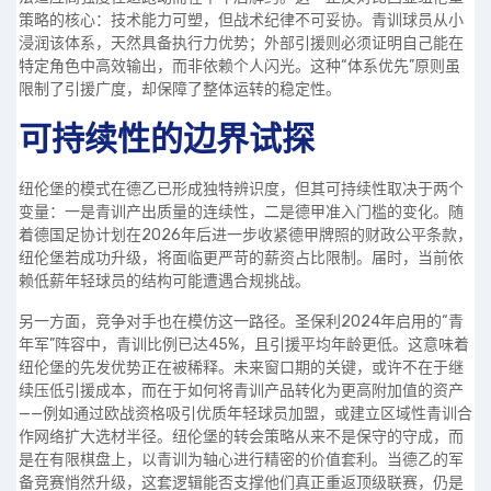
策略的核心：技术能力可塑，但战术纪律不可妥协。青训球员从小
浸润该体系，天然具备执行力优势；外部引援则必须证明自己能在
特定角色中高效输出，而非依赖个人闪光。这种“体系优先”原则虽
限制了引援广度，却保障了整体运转的稳定性。
可持续性的边界试探
纽伦堡的模式在德乙已形成独特辨识度，但其可持续性取决于两个
变量：一是青训产出质量的连续性，二是德甲准入门槛的变化。随
着德国足协计划在2026年后进一步收紧德甲牌照的财政公平条款，
纽伦堡若成功升级，将面临更严苛的薪资占比限制。届时，当前依
赖低薪年轻球员的结构可能遭遇合规挑战。
另一方面，竞争对手也在模仿这一路径。圣保利2024年启用的“青
年军”阵容中，青训比例已达45%，且引援平均年龄更低。这意味着
纽伦堡的先发优势正在被稀释。未来窗口期的关键，或许不在于继
续压低引援成本，而在于如何将青训产品转化为更高附加值的资产
——例如通过欧战资格吸引优质年轻球员加盟，或建立区域性青训合
作网络扩大选材半径。纽伦堡的转会策略从来不是保守的守成，而
是在有限棋盘上，以青训为轴心进行精密的价值套利。当德乙的军
备竞赛悄然升级，这套逻辑能否支撑他们真正重返顶级联赛，仍是