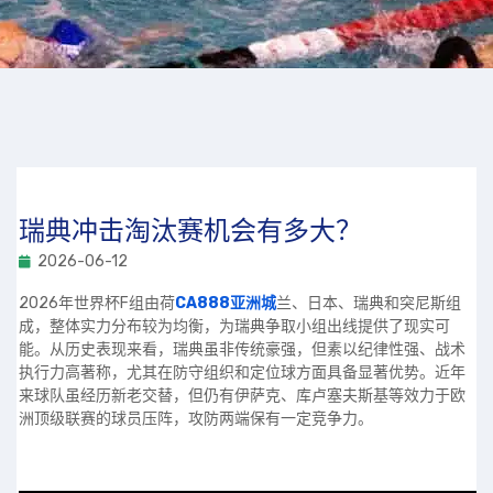
瑞典冲击淘汰赛机会有多大？
2026-06-12
2026年世界杯F组由荷
CA888亚洲城
兰、日本、瑞典和突尼斯组
成，整体实力分布较为均衡，为瑞典争取小组出线提供了现实可
能。从历史表现来看，瑞典虽非传统豪强，但素以纪律性强、战术
执行力高著称，尤其在防守组织和定位球方面具备显著优势。近年
来球队虽经历新老交替，但仍有伊萨克、库卢塞夫斯基等效力于欧
洲顶级联赛的球员压阵，攻防两端保有一定竞争力。