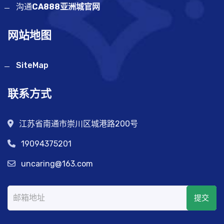
沟通
CA888亚洲城官网
网站地图
SiteMap
联系方式
江苏省南通市崇川区城港路200号
19094375201
uncaring@163.com
提交