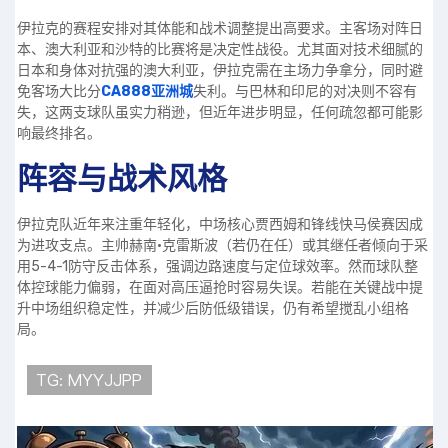
伊拉克的赛程安排对其体能和战术调整提出高要求。主客场对阵日
本、澳大利亚和沙特的比赛将是决定性战役。尤其面对技术细腻的
日本和身体对抗强的澳大利亚，伊拉克需在主场力争拿分，同时避
免客场大比分
CA888亚洲城
失利。与巴林和印尼的对决则不容有
失，这两支球队虽实力稍逊，但近年进步明显，任何疏忽都可能影
响最终排名。
阵容与战术风格
伊拉克队近年来注重年轻化，中场核心贾西姆和锋线快马侯赛因成
为进攻支点。主帅赫南·克雷斯波（若仍在任）或其继任者倾向于采
用5-4-1防守反击体系，强调边路速度与定位球效率。然而球队整
体控球能力偏弱，在面对高压逼抢时容易失误。若能在关键战中提
升中场组织稳定性，并减少后防低级错误，仍有希望搅乱小组格
局。