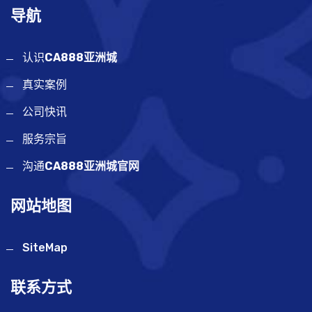
导航
认识
CA888亚洲城
真实案例
公司快讯
服务宗旨
沟通
CA888亚洲城官网
网站地图
SiteMap
联系方式