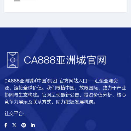
CA888亚洲城·(中国)集团-官方网站入口——汇聚亚洲资
源，链接全球价值。我们根植中国，放眼国际，致力于产业
协同与生态构建。官网呈现最新公告、投资价值分析、核心
竞争力展示及联系方式，助力把握发展机遇。
社交平台: