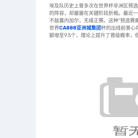
埃及队历史上曾多次在世界杯非洲区预选
的阵容，却屡屡在关键阶段折戟。最近一
不敌塞内加尔，无缘正赛。这种“预选赛魔
世界
CA888亚洲城集团
杯的出线前景心
额增至9.5个，理论上提升了晋级概率