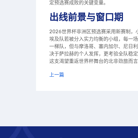
定预选赛成败的关键变量。
出线前景与窗口期
2026世界杯非洲区预选赛采用新赛制
埃及队若被分入实力均衡的小组，每一场
一梯队，但与摩洛哥、塞内加尔、尼日利
决于萨拉赫的个人发挥，更考验全队稳定
这支渴望重返世界杯舞台的北非劲旅而言
上一篇