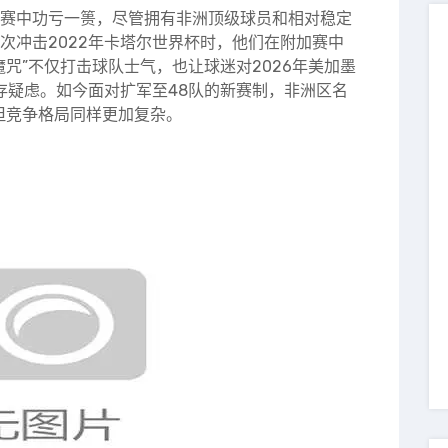
赛中功亏一篑，尽管拥有非洲顶级球员和相对稳定
次冲击2022年卡塔尔世界杯时，他们在附加赛中
咒”不仅打击球队士气，也让球迷对2026年美加墨
存疑虑。如今面对扩军至48队的新赛制，非洲区名
，但竞争格局同样更加复杂。