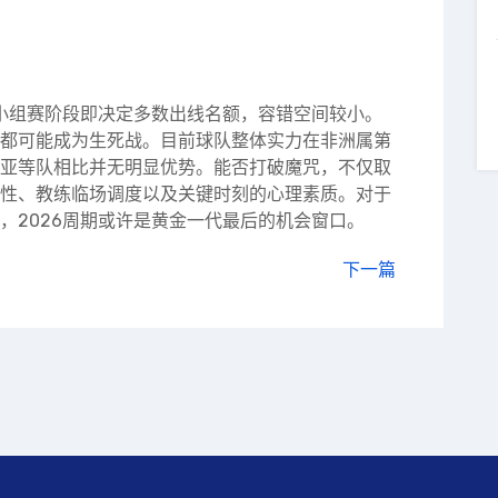
，小组赛阶段即决定多数出线名额，容错空间较小。
都可能成为生死战。目前球队整体实力在非洲属第
亚等队相比并无明显优势。能否打破魔咒，不仅取
性、教练临场调度以及关键时刻的心理素质。对于
，2026周期或许是黄金一代最后的机会窗口。
下一篇