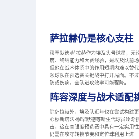
萨拉赫仍是核心支柱
穆罕默德·萨拉赫作为埃及头号球星，无
度、终结能力和大赛经验，是埃及队前场
但他在战术体系中的作用短期内难以替代
领球队在预选赛关键战中打开局面。不过
防或伤病，全队进攻效率可能骤降。
阵容深度与战术适配
除萨拉赫外，埃及队近年也在尝试构建更
心穆斯塔法·穆罕默德等新生代球员逐渐
击，这在高强度预选赛中具有一定实用性
仍需在攻守转换节奏和定位球利用上进一