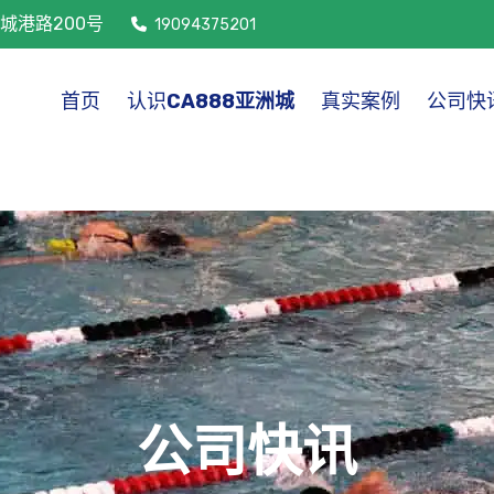
城港路200号
19094375201
首页
认识
CA888亚洲城
真实案例
公司快
公司快讯