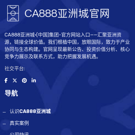
CA888亚洲城·(中国)集团-官方网站入口——汇聚亚洲资
源，链接全球价值。我们根植中国，放眼国际，致力于产业
协同与生态构建。官网呈现最新公告、投资价值分析、核心
竞争力展示及联系方式，助力把握发展机遇。
社交平台:
导航
认识
CA888亚洲城
真实案例
公司快讯