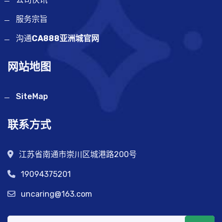
服务宗旨
沟通
CA888亚洲城官网
网站地图
SiteMap
联系方式
江苏省南通市崇川区城港路200号
19094375201
uncaring@163.com