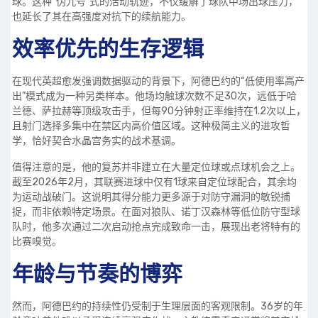
球。这种“伪九号”式的活动轨迹，不仅缓解了球队中场出球压力，
也延长了其在高强度对抗下的续航能力。
效率优先的生存逻辑
在现代英超愈发强调数据驱动的背景下，阿德巴约的“低使用率高产
出”模式成为一种另类样本。他场均触球次数不足30次，远低于哈
兰德、萨拉赫等顶级攻击手，但每90分钟射正率维持在1.2次以上，
且射门选择多集中在禁区内高价值区域。这种极简主义的进攻哲
学，恰好契合水晶宫务实的战术基调。
值得注意的是，他的复苏并非建立在大量定位球或点球机会之上。
截至2026年2月，其联赛进球中仅有1球来自定位球配合，其余均
为运动战破门。这说明其得分能力更多源于对防守漏洞的敏锐捕
捉，而非依赖特定场景。在面对狼队、诺丁汉森林等低位防守型球
队时，他多次通过二次启动抢点完成致命一击，展现出老将特有的
比赛嗅觉。
年龄与节奏的博弈
然而，阿德巴约的持续性仍受制于生理层面的客观限制。36岁的年